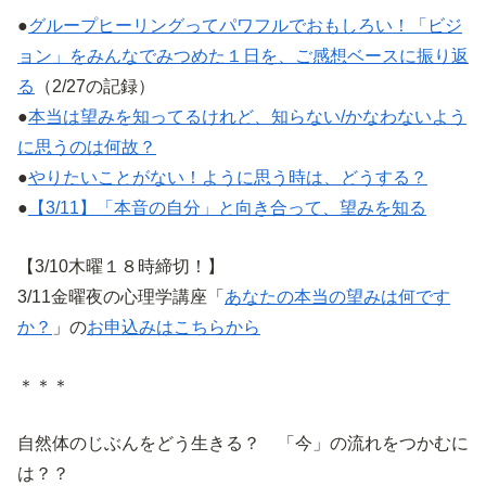
●
グループヒーリングってパワフルでおもしろい！「ビジ
ョン」をみんなでみつめた１日を、ご感想ベースに振り返
る
（2/27の記録）
●
本当は望みを知ってるけれど、知らない/かなわないよう
に思うのは何故？
●
やりたいことがない！ように思う時は、どうする？
●
【3/11】「本音の自分」と向き合って、望みを知る
【3/10木曜１８時締切！】
3/11金曜夜の心理学講座「
あなたの本当の望みは何です
か？
」の
お申込みはこちらから
＊＊＊
自然体のじぶんをどう生きる？ 「今」の流れをつかむに
は？？