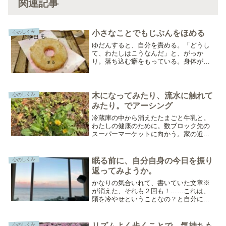
関連記事
小さなことでもじぶんをほめる
心のしくみ
ゆだんすると、自分を責める。「どうし
て、わたしはこうなんだ」と、がっか
り。落ち込む癖をもっている。身体がな
んとなく重く感じられるとき、特に。そ
の癖は出てきやすくなる。落ち込む癖
は、ネガティブなマイナスにとらわれが
ちな時間を必要以上にみている...
木になってみたり、流水に触れて
心のしくみ
みたり。でアーシング
冷蔵庫の中から消えたたまごと牛乳と。
わたしの健康のために。数ブロック先の
スーパーマーケットに向かう。家の近く
には3つのスーパーマーケットがある。ど
れも、歩いて同じくらいの距離のとこ
ろ。たまごも牛乳も、どのスーパーで買
眠る前に、自分自身の今日を振り
心のしくみ
っても同じだけれど、これ...
返ってみようか。
かなりの気合いれて、書いていた文章※
が消えた、それも２回も！……これは、
頭を冷やせということなの？と自分に言
い聞かせて、改めて明日に書くぞと決め
る。そして、今夜はもう寝よう。※3/11
金曜夜＠東京/オンライン「あなたの本当
リズムよく歩くことで、気持ちも
心のしくみ