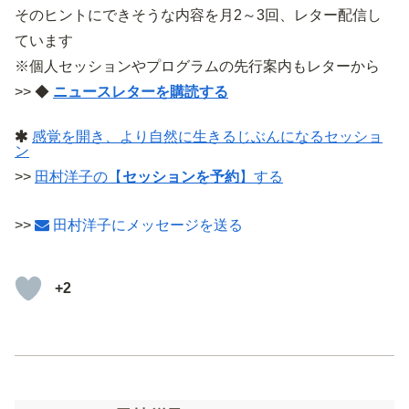
そのヒントにできそうな内容を月2～3回、レター配信し
ています
※個人セッションやプログラムの先行案内もレターから
>> ◆
ニュースレターを購読する
感覚を開き、より自然に生きるじぶんになるセッショ
ン
>>
田村洋子の【
セッションを予約
】する
>>
田村洋子にメッセージを送る
+2