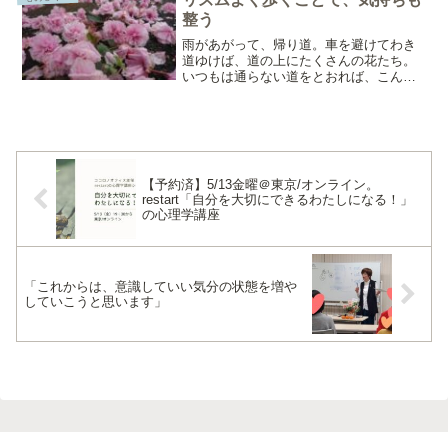
の望みは何ですか？...
整う
雨があがって、帰り道。車を避けてわき
道ゆけば、道の上にたくさんの花たち。
いつもは通らない道をとおれば、こんな
景色をみることできた。花をゆびさきで
つついてみた。八重桜は枝から離れても
みずみずしく。ぽこぽこ、ふかふかな
花。雨のおかげかもしれない...
【予約済】5/13金曜＠東京/オンライン。
restart「自分を大切にできるわたしになる！」
の心理学講座
「これからは、意識していい気分の状態を増や
していこうと思います」