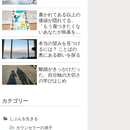
書かれてある以上の
価値が隠れてる。
「もう傷つきたくな
いあなたが執着を手
放して「幸せ」にな
本当の望みを見つけ
る本（根本裕幸著）
るには？ ことばの
を読んだ
奥にある願いを探る
離婚がきっかけだっ
た。自分軸の大切さ
の学びはじめ
カテゴリー
じぶんを生きる
カウンセラーの弟子