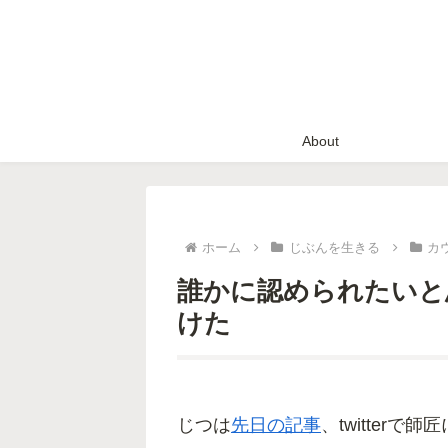
About
ホーム
じぶんを生きる
カ
誰かに認められたいと
けた
じつは
先日の記事
、twitter