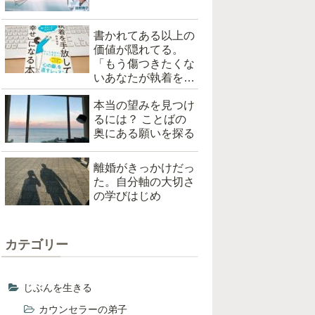
書かれてある以上の
価値が隠れてる。
「もう傷つきたくな
いあなたが執着を手
放して「幸せ」にな
本当の望みを見つけ
る本（根本裕幸著）
るには？ ことばの
を読んだ
奥にある願いを探る
離婚がきっかけだっ
た。自分軸の大切さ
の学びはじめ
カテゴリー
じぶんを生きる
カウンセラーの弟子