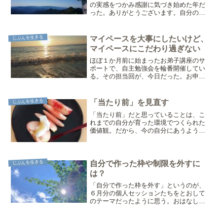
の実感をつかみ感謝に気づき始めた年だ
った。ありがとうございます。自分の中
で、ことし一番だったのは「人好きな自
分」の再発見！「人」が苦手かもしれな
いと思ってきたけれど、わたしなりの距
じぶんを生きる
マイペースを大事にしたいけど、
離感で人のことは大好き...
マイペースにこだわり過ぎない
ほぼ１か月前に始まったお弟子講座のサ
ポートで、自主勉強会を輪番開催してい
る。その担当回が、今日だった。お申込
みから当日の運営まで、担当ふたりで、
せっせとやっていく。わたしの日常で
は、ここまでの人数のお申込みを一気
じぶんを生きる
「当たり前」を見直す
に、短期間で。お返事する機会...
「当たり前」だと思っていることは、こ
れまでの自分が育った環境でつくられた
価値観。だから、今の自分にあうように
「当たり前」を変えていけるし、変えて
いい。＊桃にかじりついたら、こりっと
音がした。そのまま、種に向かってかり
かりとかじっていく。音が...
じぶんを生きる
自分で作った枠や制限を外すに
は？
「自分で作った枠を外す」というのが、
６月分の個人セッションたちをとおして
のテーマだったように思う。おはなしに
来てくださったみなさま、それぞれに。
自分ではなしをしながら「あ！」と、思