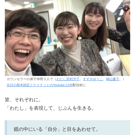
カウンセラーの弟子仲間３人で（
わたし田村洋子
。
すずきゆうこ
。
桐山慶子
。）
先日の根本師匠とケイティとのYoutube LIVE
配信前に
皆、それぞれに。
「わたし」を表現して、じぶんを生きる。
鏡の中にいる「自分」と目をあわせて。