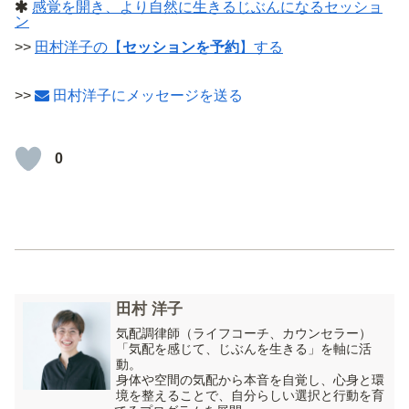
感覚を開き、より自然に生きるじぶんになるセッショ
ン
>>
田村洋子の【
セッションを予約
】する
>>
田村洋子にメッセージを送る
0
田村 洋子
気配調律師（ライフコーチ、カウンセラー）
「気配を感じて、じぶんを生きる」を軸に活
動。
身体や空間の気配から本音を自覚し、心身と環
境を整えることで、自分らしい選択と行動を育