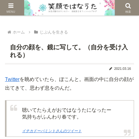
じぶんを生きる。自然に生きる。
MENU
検索
ホーム
じぶんを生きる
自分の顔を、鏡に写して。（自分を受け入
れる）
2021.03.16
Twitter
を眺めていたら、ぽこんと。画面の中に自分の顔が
出てきて、思わず息をのんだ。
聴いてたらえがおではなうたになったー
気持ちがふんわり春です。
イチカドーパミントさんのツイート