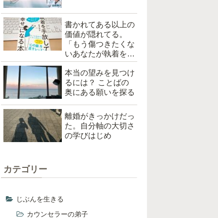
書かれてある以上の
価値が隠れてる。
「もう傷つきたくな
いあなたが執着を手
放して「幸せ」にな
本当の望みを見つけ
る本（根本裕幸著）
るには？ ことばの
を読んだ
奥にある願いを探る
離婚がきっかけだっ
た。自分軸の大切さ
の学びはじめ
カテゴリー
じぶんを生きる
カウンセラーの弟子