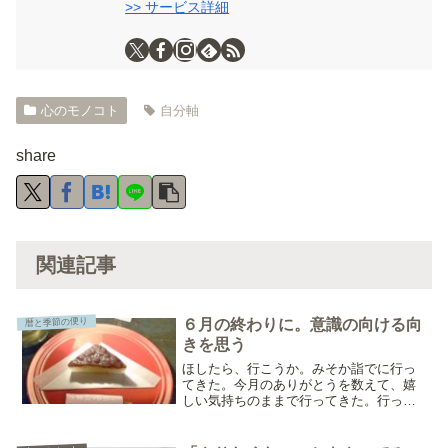
>> サービス詳細
心のモノコト
自分軸
share
関連記事
暦と季節の便り
６月の終わりに。意識の向ける向
きを思う
ほしたら、行こうか。みそか詣でに行っ
てきた。今月のありがとうを数えて、嬉
しい気持ちのままで行ってきた。行って
みたけど、あるといいなと思ってた茅の
輪がなかった。ちょっとさびしくなっ