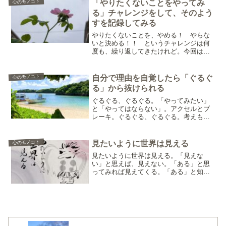
た。この神社では月おくれで旧暦を迎え
心のモノコト
「やりたくないことをやってみ
るのかな。それとも、今年だ...
る」チャレンジをして、そのよう
すを記録してみる
やりたくないことを、やめる！ やらな
いと決める！！ というチャレンジは何
度も、繰り返してきたけれど。今回は
「やりたくないことをやってみる」チャ
レンジを試しているところ。ほんとはや
りたくないんだけれど。でも、あえて！
心のモノコト
自分で理由を自覚したら「ぐるぐ
やってみるか。……そんなチ...
る」から抜けられる
ぐるぐる、ぐるぐる。「やってみたい」
と「やってはならない」。アクセルとブ
レーキ。ぐるぐる、ぐるぐる。考えも行
動も、おろおろとする。自分の中に「や
ってみたい」「こうしたい」といった気
持ちが浮かんで来たのに、そのことは、
心のモノコト
見たいように世界は見える
やってはならない（かもし...
見たいように世界は見える。「見えな
い」と思えば、見えない。「ある」と思
ってみれば見えてくる。「ある」と知っ
てみれば、浮かび上がってみえてくる。
高尾山頂からのながめ 「富士山が見えて
いるよ」 初めは気づきづらい遠く霞んだ
富士山も 、言われてみ...