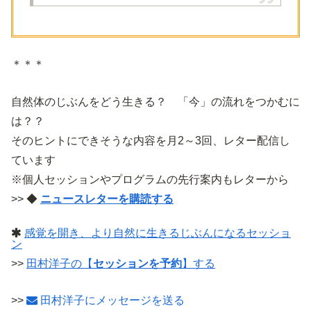
＊＊＊
自然体のじぶんをどう生きる？ 「今」の流れをつかむに
は？？
そのヒントにできそうな内容を月2～3回、レター配信し
ています
※個人セッションやプログラムの先行案内もレターから
>> ◆
ニュースレターを購読する
感覚を開き、より自然に生きるじぶんになるセッショ
ン
>>
田村洋子の【
セッションを予約
】する
>>
田村洋子にメッセージを送る