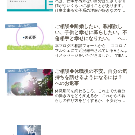
私は、仕事が出来ない自分は生きてる価
値がないくらいに思うことがあります。
仕事出来る女子系の洋服が好きなのです
が、仕事が上手くいってない時は、何だ
か自分が調子に乗ってると感じて、お洒
落も嫌になります。仕事はずっとしてい
質
問箱：あしたのヒント
ご相談◆離婚したい、親権欲し
きたいので、仕事に対する...
い、子供と幸せに暮らしたい。不
倫相手と幸せになりたい。 への
お返事。
本ブログの相談フォームから、 ココロノ
マルシェにて近況報告されているRさんよ
りメッセージをいただきました。 ｺｺﾛﾉﾏﾙ
ｼｪに『離婚したい、親権欲しい、子供と
幸せに暮らしたい。不倫相手と幸せにな
りたい。都合よすぎるかな？』で近況報
質
問箱：あしたのヒント
ご相談◆休職後の不安。自分の気
告していま...
持ちを話せるようになるには？
へのお返事
休職期間を終わるころ。これまでの自分
の働き方をどう変えるか、これからの暮
らしの在り方をどうするか、不安だった
なと自分ごとを思い出しました。ひとり
暮らしで、自分のことを中心にして、こ
れからのことを考えただけでも、あれほ
ど迷ったし不安だった。ひ...