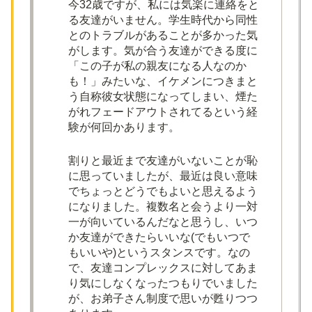
今32歳ですが、私には気楽に連絡をと
る友達がいません。学生時代から同性
とのトラブルがあることが多かった気
がします。気が合う友達ができる度に
「この子が私の親友になる人なのか
も！」みたいな、イケメンにつきまと
う自称彼女状態になってしまい、煙た
がれフェードアウトされてるという経
験が何回かあります。
割りと最近まで友達がいないことが恥
に思っていましたが、最近は良い意味
でちょっとどうでもよいと思えるよう
になりました。複数名と会うより一対
一が向いているんだなと思うし、いつ
か友達ができたらいいな(でもいつで
もいいや)というスタンスです。なの
で、友達コンプレックスに対してあま
り気にしなくなったつもりでいました
が、お弟子さん制度で思いが甦りつつ