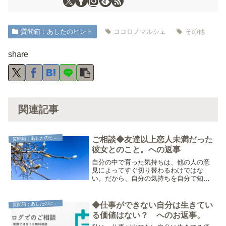
質問箱：あしたのヒント
ココロノマルシェ
その他
share
関連記事
質
問箱：あしたのヒント
ご相談◆友達以上恋人未満だった
彼女とのこと。への返事
自分の中で育った気持ちは、他の人の意
見によってすぐ切り替わるわけではな
い。だから、自分の気持ちを自分で知っ
て、ぎりぎりまで好きでいていいのでは
ないかと、思うのです。【ブログで相
談】にいただいたご相談へのお返事で
質
問箱：あしたのヒント
◆仕事ができない自分は生きてい
す。バイトの後輩の女の子とゲー...
る価値はない？ へのお返事。