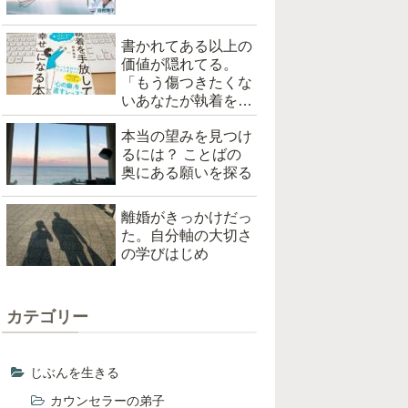
書かれてある以上の
価値が隠れてる。
「もう傷つきたくな
いあなたが執着を手
放して「幸せ」にな
本当の望みを見つけ
る本（根本裕幸著）
るには？ ことばの
を読んだ
奥にある願いを探る
離婚がきっかけだっ
た。自分軸の大切さ
の学びはじめ
カテゴリー
じぶんを生きる
カウンセラーの弟子