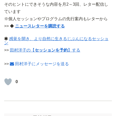
そのヒントにできそうな内容を月2～3回、レター配信し
ています
※個人セッションやプログラムの先行案内もレターから
>> ◆
ニュースレターを購読する
感覚を開き、より自然に生きるじぶんになるセッショ
ン
>>
田村洋子の【
セッションを予約
】する
>>
田村洋子にメッセージを送る
0