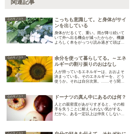
関連記事
心のモノコト
こっちも意識して。と身体がサイ
ンを出している
身体がだるくて、重い。雨が降り続いて
いて外へ出る機会が減ったからか。機嫌
よろしく本をがっつり読み過ぎて頭ばか
り使っていたからか。身体を動かすこと
に意識が向いていなかったみたいで、ぼ
わんと身体の感覚が遠くなっている。だ
心のモノコト
余分を使って暮らしてる。～エネ
るい。身体がだるいから、...
ルギーの割り振りのおはなし
人が持っているエネルギーは、おおよそ
決まっている。そのエネルギーを、どう
使うか。それは自分次第。……そう聞く
と、自分の意思をどこに向けるか。何を
したいと思って行動するかに目を向けが
ちだけれど。エネルギーは身体の維持に
心のモノコト
ドーナツの真ん中にあるのは何？
も使われている。身体の維...
人との親密度があがりすぎると、その相
手を失うことに耐えられない気がする。
だから、ある一定以上は仲良くしない。
より身近な親密さを感じたくない。本当
の親密さから少し離れれば、程よい距離
を保てば、自分は落ち着いて相手と仲良
くできる。本当の近くでな...
心のモノコト
自分の好きを伝えて、それぞれに