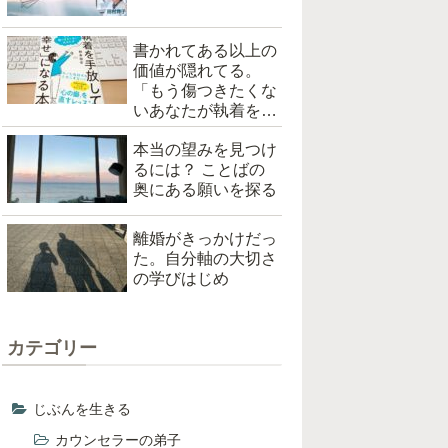
書かれてある以上の
価値が隠れてる。
「もう傷つきたくな
いあなたが執着を手
放して「幸せ」にな
本当の望みを見つけ
る本（根本裕幸著）
るには？ ことばの
を読んだ
奥にある願いを探る
離婚がきっかけだっ
た。自分軸の大切さ
の学びはじめ
カテゴリー
じぶんを生きる
カウンセラーの弟子