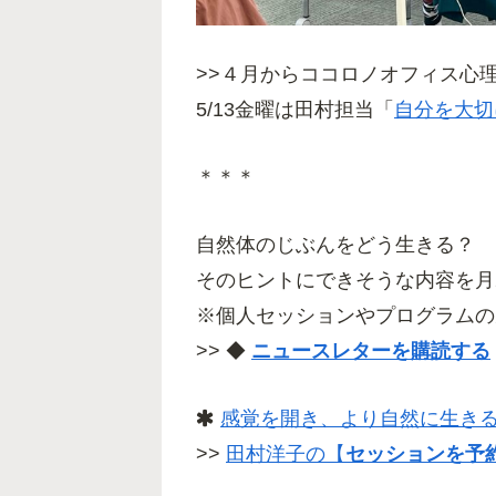
>>４月からココロノオフィス心理学
5/13金曜は田村担当「
自分を大切
＊＊＊
自然体のじぶんをどう生きる？ 
そのヒントにできそうな内容を月
※個人セッションやプログラムの
>> ◆
ニュースレターを購読する
感覚を開き、より自然に生き
>>
田村洋子の【
セッションを予