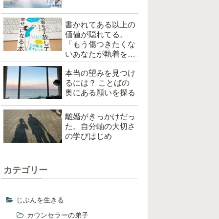
書かれてある以上の
価値が隠れてる。
「もう傷つきたくな
いあなたが執着を手
放して「幸せ」にな
本当の望みを見つけ
る本（根本裕幸著）
るには？ ことばの
を読んだ
奥にある願いを探る
離婚がきっかけだっ
た。自分軸の大切さ
の学びはじめ
カテゴリー
じぶんを生きる
カウンセラーの弟子