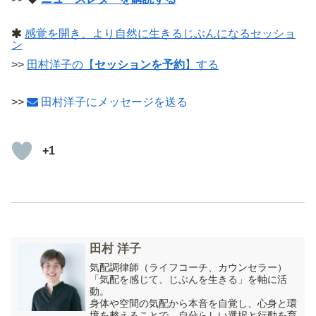
感覚を開き、より自然に生きるじぶんになるセッショ
ン
>>
田村洋子の【
セッションを予約
】する
>>
田村洋子にメッセージを送る
+1
田村 洋子
気配調律師（ライフコーチ、カウンセラー）
「気配を感じて、じぶんを生きる」を軸に活
動。
身体や空間の気配から本音を自覚し、心身と環
境を整えることで、自分らしい選択と行動を育