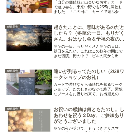
「自分の価値観と出会いなおす」カード
で遊ぶ会を、東京中野でも2/25に開催し
ました。「この日に、カードで遊ぶ会を
するよ」とお知らせをして、お申込みを
していただいて開催当日を迎えるのは、
お久しぶり。（このところ、先に2人から
起きたことに、意味があるのだと
開催報告
５人のグループがで...
したら？（冬至の一日、もりだく
さん。おはなし会＆予祝の夜の
会、ご参加ありがとうございまし
冬至の一日、もりだくさん冬至の日は、
た）
朝日を見たい。これはこの数年の間にで
きた習慣。街の中で、ビルの間から出て
くるお日様を待ちながら、ようかんのよ
うにもったりとした空を見上げた。そし
てはじまった1日。オンラインで２つのイ
違いが判るってたのしい（2/28ワ
開催報告
ベントに登壇し、夜は予...
ークショップのお礼）
カードで遊びながら価値観を知るワーク
ショップ、たのしさのなかで終了。素敵
なブースをお借り出来て、お出迎えの準
備から、たのしくさせていただきまし
た。ありがとうございます。※この記事
は「大切にしている想いを知ろう＠中野
お祝いの感触は何ともたのし。し
開催報告
（2/28開催）」について...
あわせを祝う２Day、ご参加あり
がとうございました
冬至の夜が明けて、もうじきクリスマ