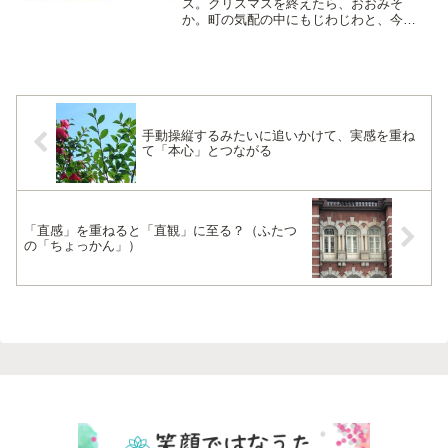
ス。クリスマスを終えたら、おおみそ
か。町の気配の中にもじわじわと、今年
も終わるぞ！という気合がはいってきて
るように感じるこのころ。今朝もベラン
ダに出て、おひさまのひかりを浴びなが
ら、昨夜はたのしかったなと思...
手動操縦するみたいに追いかけて、実感を重ね
て「本心」とつながる
「直感」を重ねると「直観」に至る？（ふたつ
の「ちょっかん」）