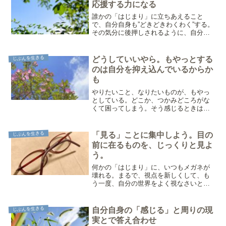
応援する力になる
誰かの「はじまり」に立ちあえること
で、自分自身も”どきどきわくわく”する。
その気分に後押しされるように、自分の
「やろうかな、はじめようかな、仕切り
直すかな」という気分も動き始まる。一
昨日は、転職するときに感じている不安
じぶんを生きる
どうしていいやら。もやっとする
や希望のおはなしを聞か...
のは自分を抑え込んでいるからか
も
やりたいこと、なりたいものが、もやっ
としている。どこか、つかみどころがな
くて困ってしまう。そう感じるときは、
心の奥にいる自分を、表に居る自分が押
さえ込んでいるかもしれない。何が正し
いか、どうすればうまくやれそうか。と
じぶんを生きる
「見る」ことに集中しよう。目の
考えすぎて、自分の気もち...
前に在るものを、じっくりと見よ
う。
何かの「はじまり」に、いつもメガネが
壊れる。まるで、視点を新しくして、も
う一度、自分の世界をよく視なさいとで
もいうように。ふと手元に取り上げたメ
ガネのつるがボロッと崩れた。端っこか
ら、ぼろぼろ崩れて短くなった。右耳の
じぶんを生きる
自分自身の「感じる」と周りの現
うしろが当たる部分も、朽...
実とで答え合わせ