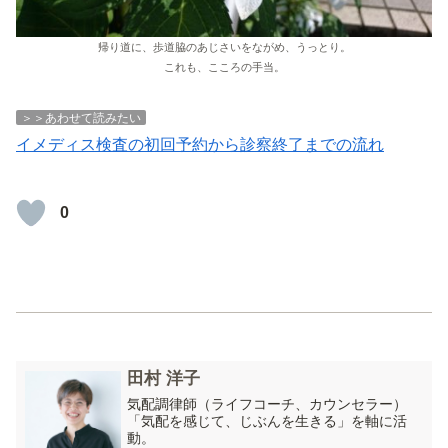
帰り道に、歩道脇のあじさいをながめ、うっとり。
これも、こころの手当。
＞＞あわせて読みたい
イメディス検査の初回予約から診察終了までの流れ
0
田村 洋子
気配調律師（ライフコーチ、カウンセラー）
「気配を感じて、じぶんを生きる」を軸に活
動。