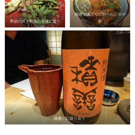
肉厚で大ぶりに切られたホヤ
季節の焼き野菜の甘味に驚く
酢
「積善」に巡り会う