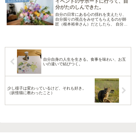
じぶんを生きる
イベントのサポートに行って、自
どんな状態になること？「...
分がたのしんできた。
自分の日常にある心の揺れを支えたり、
自分掘りの視点をみせてもらえるのが師
匠（根本裕幸さん）だとしたら、 自分の
転機になると不思議とおはなししたくな
る人、それが 高井咲友莉さん。心理学ス
クールに通っていたころの先輩で、カウ
ンセラーを通り抜け、...
自分自身の人生を生きる。食事を味わい、お互
いの違いで結びつく。
少し様子は変わっているけど、それも好き。
（妖怪猫に教わったこと）