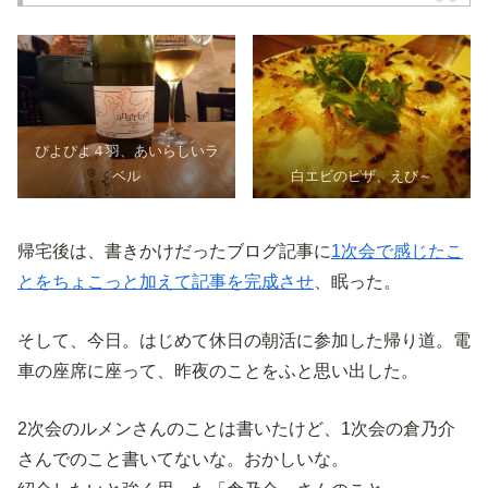
ぴよぴよ４羽、あいらしいラ
ベル
白エビのピザ、えび～
帰宅後は、書きかけだったブログ記事に
1次会で感じたこ
とをちょこっと加えて記事を完成させ
、眠った。
そして、今日。はじめて休日の朝活に参加した帰り道。電
車の座席に座って、昨夜のことをふと思い出した。
2次会のルメンさんのことは書いたけど、1次会の倉乃介
さんでのこと書いてないな。おかしいな。