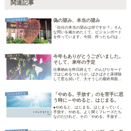
関連記事
じぶんを生きる
偽の望み、本当の望み
「自分の本当の望みは何ですか？」そん
な問いを確かめたくて、ビジョンボード
を作っています。今回、作ったものは、
瞑想合宿で他の方々と見せ合う予定。瞑
想を通して自分自身の感覚を味わった後
に、それぞれのビジョンボードを共有す
る。いったい、どんな時間...
今年もありがとうございました。
日常ノオト
そして、来年の予定
仕事納めを昨日終えて、のんびりモード
ではじめるつもりが。ばさばさと床掃除
して窓も拭いて、大そうじの最終局面を
迎えているところ。「水回りをきれいに
しよう。洗面ボウルもキッチンシンク
も、お風呂場も。そして、床をできるだ
じぶんを生きる
「やめる。手放す」のを苦手に思
け広く出したいよね。下着も...
う時に～やめると、はじまる。
●やめると、はじまる。はじまっていく。
手放す。やめる。よく聞くフレーズたち
なのだけれど、その「やめる。手放す」
といった感覚にもっているイメージが気
になって仕方のない、今日このころ。
「やめる。手放す」というとき、それは