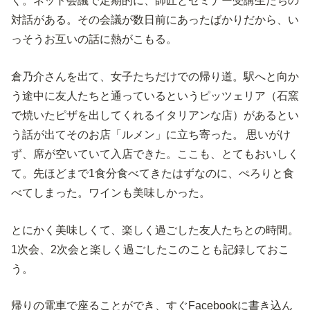
く。ネット会議で定期的に、師匠とセミナー受講生たちの
対話がある。その会議が数日前にあったばかりだから、い
っそうお互いの話に熱がこもる。
倉乃介さんを出て、女子たちだけでの帰り道。駅へと向か
う途中に友人たちと通っているというピッツェリア（石窯
で焼いたピザを出してくれるイタリアンな店）があるとい
う話が出てそのお店「ルメン」に立ち寄った。 思いがけ
ず、席が空いていて入店できた。ここも、とてもおいしく
て。先ほどまで1食分食べてきたはずなのに、ぺろりと食
べてしまった。ワインも美味しかった。
とにかく美味しくて、楽しく過ごした友人たちとの時間。
1次会、2次会と楽しく過ごしたこのことも記録しておこ
う。
帰りの電車で座ることができ、すぐFacebookに書き込ん