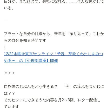
自分が、またひとつ、身軽になれる。……そんな気がして
いる。
—
フラットな自分の目線から、来年を「振り返って」これか
らの自分を知る時間です
↓
12/22水曜＠東京/オンライン「予祝。芽吹くわたしをみつ
める〜」の【心理学講座】開催
＊＊＊
自然体のじぶんをどう生きる？ 「今」の流れをつかむに
は？？
そのヒントにできそうな内容を月2～3回、レター配信し
ています