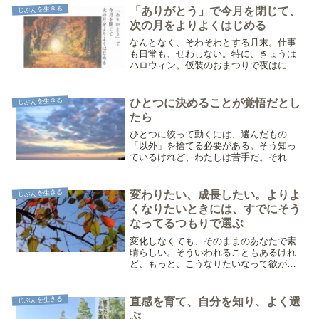
じぶんを生きる
「ありがとう」で今月を閉じて、
次の月をよりよくはじめる
なんとなく、そわそわとする月末。仕事
も日常も、せわしない。特に、きょうは
ハロウィン。仮装のおまつりで夜はにぎ
やか。街の気配も、そわそわとしてる。
だから、夜はゆっくりすごしてみよう。
眠る前の15分くらい、自分のために時間
じぶんを生きる
ひとつに決めることが覚悟だとし
をとってみる。そして、...
たら
ひとつに絞って動くには、選んだもの
「以外」を捨てる必要がある。そう知っ
ているけれど、わたしは苦手だ。それで
も、これだ！と決めるのが、覚悟なのか
もしれない。それは、今日、参加してき
たセミナー「カウンセラーが売り込まず
じぶんを生きる
変わりたい、成長したい。よりよ
に月収３０万円を得る営業力...
くなりたいときには、すでにそう
なってるつもりで選ぶ
変化しなくても、そのままのあなたで素
晴らしい。そういわれることもあるけれ
ど、もっと、こうなりたいなって欲があ
る。だって、ニンゲンだもの。成長欲を
持っている。でも、どうやって変われば
いい？どうすれば、変わって行ける？そ
じぶんを生きる
直感を育て、自分を知り、よく選
んなときでも、まずは。自...
ぶ