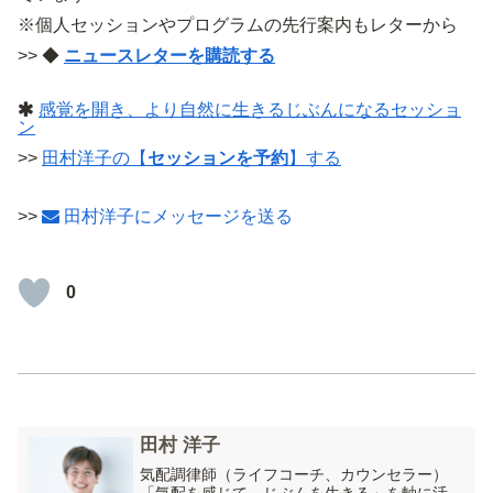
※個人セッションやプログラムの先行案内もレターから
>> ◆
ニュースレターを購読する
感覚を開き、より自然に生きるじぶんになるセッショ
ン
>>
田村洋子の【
セッションを予約
】する
>>
田村洋子にメッセージを送る
0
田村 洋子
気配調律師（ライフコーチ、カウンセラー）