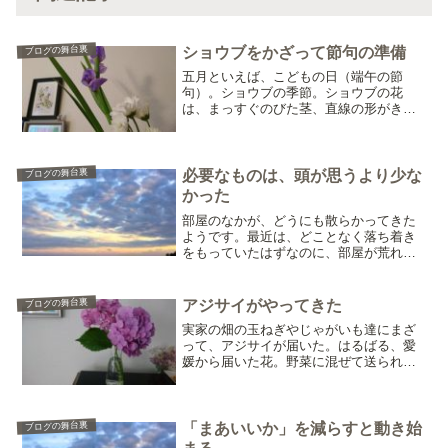
ブログの舞台裏
ショウブをかざって節句の準備
五月といえば、こどもの日（端午の節
句）。ショウブの季節。ショウブの花
は、まっすぐのびた茎、直線の形がきれ
い。長めにざくっと花びんにさした。 そ
れだけだと寂しいから、白い菊、お風呂
用にかっておいたショウブの葉も混ぜ
る。直線が多いとすっきりした...
ブログの舞台裏
必要なものは、頭が思うより少な
かった
部屋のなかが、どうにも散らかってきた
ようです。最近は、どことなく落ち着き
をもっていたはずなのに、部屋が荒れ始
まる。それは、じぶんのこころが散らか
り始めた前ぶれかもしれない。部屋を、
一度リセットして。こころ落ち着ける場
ブログの舞台裏
アジサイがやってきた
に整えなおす。それでも、...
実家の畑の玉ねぎやじゃがいも達にまざ
って、アジサイが届いた。はるばる、愛
媛から届いた花。野菜に混ぜて送られて
きたから、少しつぶれて届いたのはご愛
敬。深めのボウルに水を張り、その中で
アジサイの茎を切って水あげの処理をす
る。そして、ガスコンロで...
ブログの舞台裏
「まあいいか」を減らすと動き始