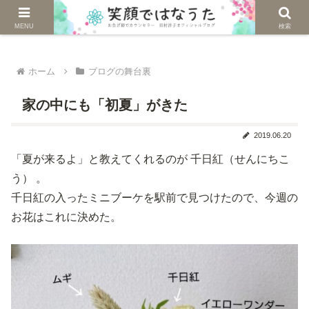
じぶんを生きる。自然に生きる。
MENU
検索
ホーム
ブログの舞台裏
家の中にも「初夏」がきた
2019.06.20
「夏が来るよ」と教えてくれるのが 千日紅（せんにちこ
う） 。
千日紅の入ったミニブーケを駅前で見つけたので、今週の
お花はこれに決めた。