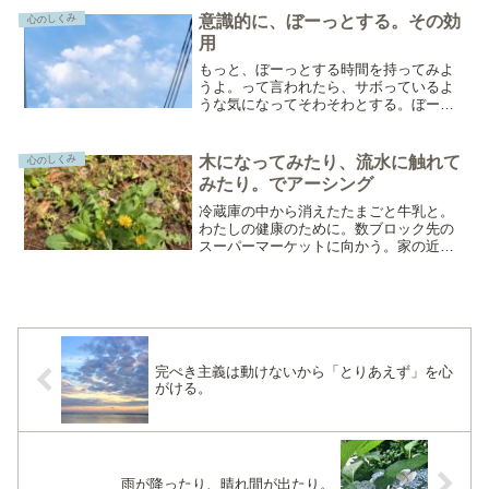
をされる方も多いのではないでしょう
か。昨夜のわたしが、そうで...
意識的に、ぼーっとする。その効
心のしくみ
用
もっと、ぼーっとする時間を持ってみよ
うよ。って言われたら、サボっているよ
うな気になってそわそわとする。ぼーっ
としてる罪悪感がわいてくる。そんな人
にとって、ぼーっとするのは高等テクニ
ック！なかなか、ぼーっとがうまくいか
木になってみたり、流水に触れて
心のしくみ
ない。そんなときは、ぼー...
みたり。でアーシング
冷蔵庫の中から消えたたまごと牛乳と。
わたしの健康のために。数ブロック先の
スーパーマーケットに向かう。家の近く
には3つのスーパーマーケットがある。ど
れも、歩いて同じくらいの距離のとこ
ろ。たまごも牛乳も、どのスーパーで買
っても同じだけれど、これ...
完ぺき主義は動けないから「とりあえず」を心
がける。
雨が降ったり、晴れ間が出たり。