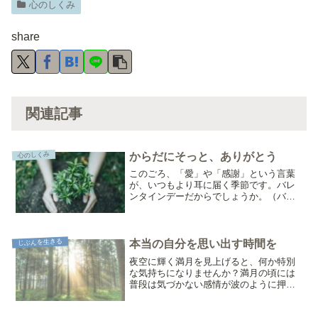
心のしくみ
share
関連記事
からだにそっと、ありがとう
心のしくみ
このごろ、「愛」や「感謝」という言葉
が、いつもより耳に届く季節です。バレ
ンタインデーだからでしょうか。（バレ
ンタインデーは、恋人たちを結びつけた
聖人の名前からはじまったとのこと。日
本ではチョコレートの日のイメージ強い
けれど、アメリカでは「身...
じぶんを生きる
本当の自分を思い出す時間を
夜空に輝く満月を見上げると、何か特別
な気持ちになりませんか？満月の頃には
普段は気づかない感情が波のように押し
寄せてきたり、むしろ心が静かに澄んで
いくのを感じたり。そんな不思議な体験