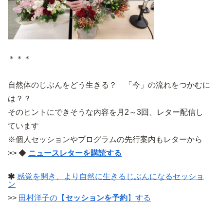
＊＊＊
自然体のじぶんをどう生きる？ 「今」の流れをつかむに
は？？
そのヒントにできそうな内容を月2～3回、レター配信し
ています
※個人セッションやプログラムの先行案内もレターから
>> ◆
ニュースレターを購読する
感覚を開き、より自然に生きるじぶんになるセッショ
ン
>>
田村洋子の【
セッションを予約
】する