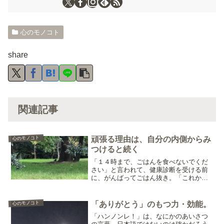
心のモノコト
share
関連記事
心のモノコト
頑張る理由は、自分の内側からみ
つけると続く
「１４時まで、ごはんを食べないでくだ
さい」と言われて、健康診断を受ける前
に、がんばってごはん抜き。「これから
断食修行するから、がんばるぞ～」と、
やりたいことをやるぞの気持ちではじめ
る「ごはん抜き」ならそれほどつらくな
心のモノコト
「ありがとう」のもつ力・効能。
い。でも、健康診断だから...
「ハンノンレ！」は、なにかのあいさつ