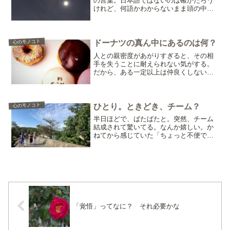
の言葉。日本語ではないのは確かだろう
けれど、何語かわからないまま頭の中に
こびりついてた。ハンノンレ！何かのき
っかけで、思い出したり。忘れたり。今
日、やっとハンノンレ！ の正体を知っ
た。エルフ語（シンダール...
心のモノコト
ドーナツの真ん中にあるのは何？
人との親密度があがりすぎると、その相
手を失うことに耐えられない気がする。
だから、ある一定以上は仲良くしない。
より身近な親密さを感じたくない。本当
の親密さから少し離れれば、程よい距離
を保てば、自分は落ち着いて相手と仲良
くできる。本当の近くでな...
心のモノコト
ひとり。ときどき、チーム？
半日ほどで、ばたばたと。突然、チーム
結成されて驚いてる。なんか嬉しい。か
ねてから感じていた「ちょっと不便でち
ょっと不安」を解消するための仕組みを
作ろうとチームで動き始めた。形が無か
った「不便や不安を解消するための手立
て」が、はなしをするうち...
「覚悟」ってなに？ それ必要かな